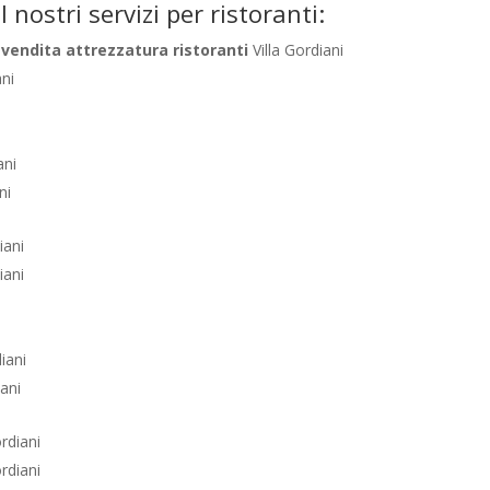
I nostri servizi per ristoranti:
vendita attrezzatura ristoranti
Villa Gordiani
ani
ani
ni
iani
iani
iani
iani
ordiani
ordiani