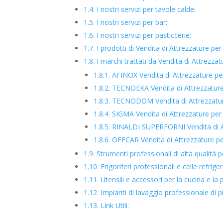
1.4.
I nostri servizi per tavole calde:
1.5.
I nostri servizi per bar:
1.6.
I nostri servizi per pasticcerie:
1.7.
I prodotti di Vendita di Attrezzature per 
1.8.
I marchi trattati da Vendita di Attrezzatu
1.8.1.
AFINOX Vendita di Attrezzature per 
1.8.2.
TECNOEKA Vendita di Attrezzature p
1.8.3.
TECNODOM Vendita di Attrezzature 
1.8.4.
SIGMA Vendita di Attrezzature per l
1.8.5.
RINALDI SUPERFORNI Vendita di Att
1.8.6.
OFFCAR Vendita di Attrezzature per
1.9.
Strumenti professionali di alta qualità p
1.10.
Frigoriferi professionali e celle refriger
1.11.
Utensili e accessori per la cucina e la p
1.12.
Impianti di lavaggio professionale di pi
1.13.
Link Utili: