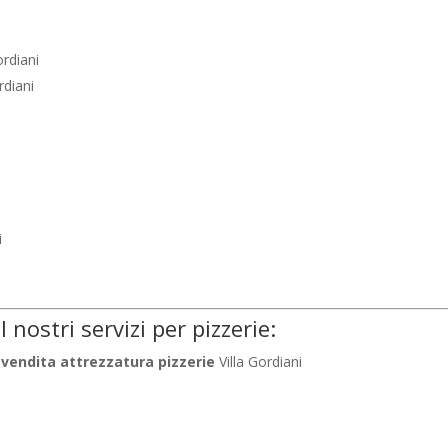
ordiani
rdiani
i
i
i
I nostri servizi per pizzerie:
vendita attrezzatura pizzerie
Villa Gordiani
i