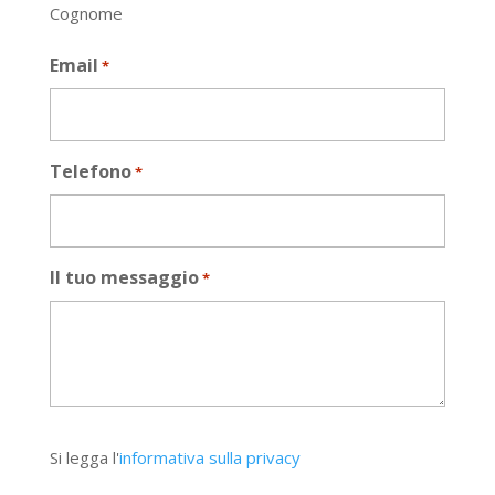
Cognome
Email
*
Telefono
*
Il tuo messaggio
*
Si
Si legga l'
informativa sulla privacy
legga
l'informativa