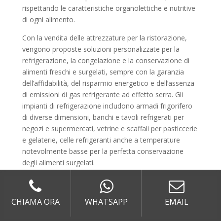
rispettando le caratteristiche organolettiche e nutritive
di ogni alimento.
Con la vendita delle attrezzature per la ristorazione,
vengono proposte soluzioni personalizzate per la
refrigerazione, la congelazione e la conservazione di
alimenti freschi e surgelati, sempre con la garanzia
dell’affidabilità, del risparmio energetico e dell’assenza
di emissioni di gas refrigerante ad effetto serra. Gli
impianti di refrigerazione includono armadi frigorifero
di diverse dimensioni, banchi e tavoli refrigerati per
negozi e supermercati, vetrine e scaffali per pasticcerie
e gelaterie, celle refrigeranti anche a temperature
notevolmente basse per la perfetta conservazione
degli alimenti surgelati.
Per i produttori e rivenditori di vini, vengono realizzate
celle apposite, dalla temperatura controllata e dal
CHIAMA ORA
WHATSAPP
EMAIL
grado di umidità ideale per la conservazione anche dei
vini più pregiati, e vetrine per l’esposizione che