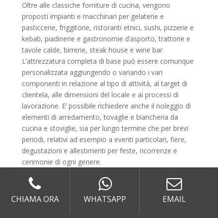
Oltre alle classiche forniture di cucina, vengono
proposti impianti e macchinari per gelaterie e
pasticcerie, friggitorie, ristoranti etnici, sushi, pizzerie e
kebab, piadinerie e gastronomie d’asporto, trattorie e
tavole calde, birrerie, steak house e wine bar.
L’attrezzatura completa di base può essere comunque
personalizzata aggiungendo o variando i vari
componenti in relazione al tipo di attività, al target di
clientela, alle dimensioni del locale e ai processi di
lavorazione. E’ possibile richiedere anche il noleggio di
elementi di arredamento, tovaglie e biancheria da
cucina e stoviglie, sia per lungo termine che per brevi
periodi, relativi ad esempio a eventi particolari, fiere,
degustazioni e allestimenti per feste, ricorrenze e
cerimonie di ogni genere.
Noleggio di attrezzature
settimanale o a breve termine
CHIAMA ORA
WHATSAPP
EMAIL
Per eventi speciali, servizi di catering, cerimonie e
allestimenti specifici, è possibile usufruire del servizio di