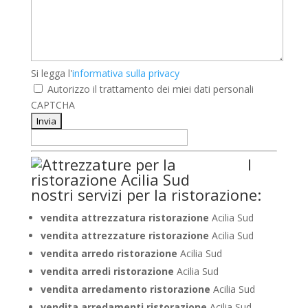
Si
Si legga l'
informativa sulla privacy
legga
Autorizzo il trattamento dei miei dati personali
l'informativa
CAPTCHA
sulla
privacy
*
I
nostri servizi per la ristorazione:
vendita attrezzatura ristorazione
Acilia Sud
vendita attrezzature ristorazione
Acilia Sud
vendita arredo ristorazione
Acilia Sud
vendita arredi ristorazione
Acilia Sud
vendita arredamento ristorazione
Acilia Sud
vendita arredamenti ristorazione
Acilia Sud