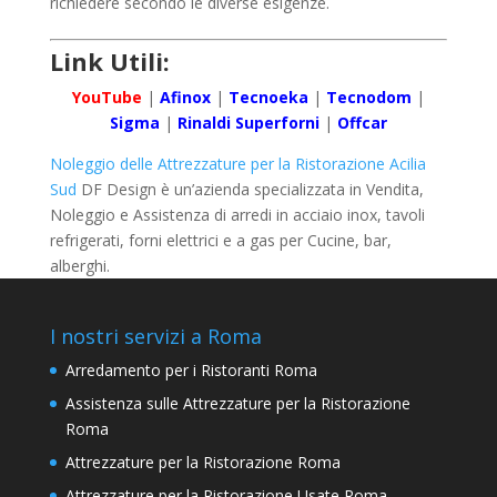
richiedere secondo le diverse esigenze.
Link Utili:
YouTube
|
Afinox
|
Tecnoeka
|
Tecnodom
|
Sigma
|
Rinaldi Superforni
|
Offcar
Noleggio delle Attrezzature per la Ristorazione Acilia
Sud
DF Design è un’azienda specializzata in Vendita,
Noleggio e Assistenza di arredi in acciaio inox, tavoli
refrigerati, forni elettrici e a gas per Cucine, bar,
alberghi.
I nostri servizi a Roma
Arredamento per i Ristoranti Roma
Assistenza sulle Attrezzature per la Ristorazione
Roma
Attrezzature per la Ristorazione Roma
Attrezzature per la Ristorazione Usate Roma