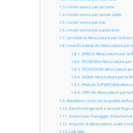
1.3.
I nostri servizi per pizzerie:
1.4.
I nostri servizi per tavole calde:
1.5.
I nostri servizi per bar:
1.6.
I nostri servizi per pasticcerie:
1.7.
I prodotti di Attrezzature per la Ristor
1.8.
I marchi trattati da Attrezzature per l
1.8.1.
AFINOX Attrezzature per la Ri
1.8.2.
TECNOEKA Attrezzature per la
1.8.3.
TECNODOM Attrezzature per la
1.8.4.
SIGMA Attrezzature per la Ris
1.8.5.
RINALDI SUPERFORNI Attrezzat
1.8.6.
OFFCAR Attrezzature per la Ri
1.9.
Abbattere i costi con la qualità dell’u
1.10.
Banchi refrigeranti e armadi frigo u
1.11.
Sistemi per il lavaggio di bicchieri e
1.12.
Acquisto di attrezzature usate o nole
1.13.
Link Utili: