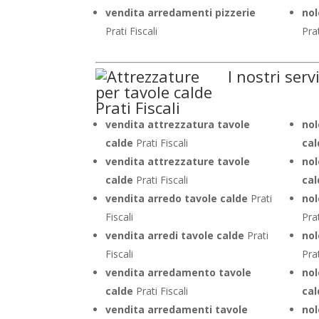
vendita arredamenti pizzerie
nol
Prati Fiscali
Prat
I nostri serv
vendita attrezzatura tavole
nol
calde
Prati Fiscali
cal
vendita attrezzature tavole
nol
calde
Prati Fiscali
cal
vendita arredo tavole calde
Prati
nol
Fiscali
Prat
vendita arredi tavole calde
Prati
nol
Fiscali
Prat
vendita arredamento tavole
nol
calde
Prati Fiscali
cal
vendita arredamenti tavole
nol