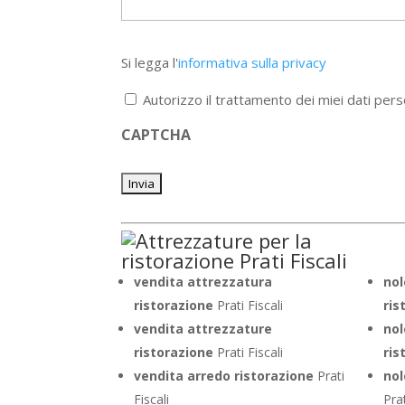
Si
Si legga l'
informativa sulla privacy
legga
l'informativa
Autorizzo il trattamento dei miei dati pers
sulla
privacy
CAPTCHA
*
vendita attrezzatura
nol
ristorazione
Prati Fiscali
ris
vendita attrezzature
nol
ristorazione
Prati Fiscali
ris
vendita arredo ristorazione
Prati
nol
Fiscali
Prat