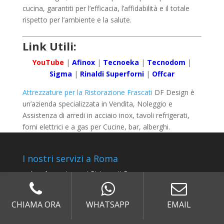
cucina, garantiti per l’efficacia, l’affidabilità e il totale
rispetto per l’ambiente e la salute.
Link Utili:
YouTube
|
Afinox
|
Tecnoeka
|
Tecnodom
|
Sigma
|
Rinaldi Superforni
|
Offcar
Attrezzature per la Ristorazione Frascati
DF Design è
un’azienda specializzata in Vendita, Noleggio e
Assistenza di arredi in acciaio inox, tavoli refrigerati,
forni elettrici e a gas per Cucine, bar, alberghi.
I nostri servizi a Roma
Arredamento per i Ristoranti Roma
Assistenza sulle Attrezzature per la Ristorazione
Roma
CHIAMA ORA
WHATSAPP
EMAIL
Attrezzature per la Ristorazione Roma