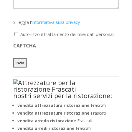
Si
Si legga l'
informativa sulla privacy
legga
l'informativa
Autorizzo il trattamento dei miei dati personali
sulla
privacy
CAPTCHA
*
I
nostri servizi per la ristorazione:
vendita attrezzatura ristorazione
Frascati
vendita attrezzature ristorazione
Frascati
vendita arredo ristorazione
Frascati
vendita arredi ristorazione
Frascati