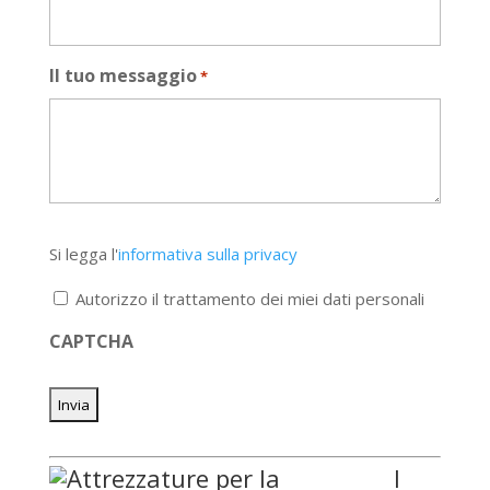
Il tuo messaggio
*
Si
Si legga l'
informativa sulla privacy
legga
l'informativa
Autorizzo il trattamento dei miei dati personali
sulla
privacy
CAPTCHA
*
I