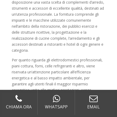
disposizione una vasta scelta di complementi d’arredo,
strumenti e accessori di eccellente qualità, destinati ad
un’utenza professionale. La fornitura comprende gli
impianti e le macchine utilizzate comunemente
nell’ambito della ristorazione, dei pubblici esercizi e
delle strutture ricettive, la progettazione e la
realizzazione di cucine complete, l’arredamento e gli
accessori destinati a ristoranti e hotel di ogni genere e
categoria.
Per quanto riguarda gli elettrodomestici professionali,
piani cottura, forni, celle refrigeranti e altro, viene
riservata un’attenzione particolare all’efficienza
energetica e al basso impatto ambientale, per
garantire agli utenti finali il maggior risparmio
energetico unito alle migliori prestazioni, senza
tralasciare comunque il design, e proponendo solo
prodotti realizzati con tecnologie innovative, dalle
CHIAMA ORA
WHATSAPP
EMAIL
prestazioni eccezionali e dall’estetica essenziale e
raffinata. Le soluzioni vengono personalizzate in