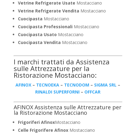
Vetrine Refrigerate Usate
Mostacciano
Vetrine Refrigerate Vendita
Mostacciano
Cuocipasta
Mostacciano
Cuocipasta Professionali
Mostacciano
Cuocipasta Usato
Mostacciano
Cuocipasta Vendita
Mostacciano
I marchi trattati da Assistenza
sulle Attrezzature per la
Ristorazione Mostacciano:
AFINOX
–
TECNOEKA
–
TECNODOM
–
SIGMA SRL
–
RINALDI SUPERFORNI
–
OFFCAR
AFINOX Assistenza sulle Attrezzature per
la Ristorazione Mostacciano
Frigoriferi Afinox
Mostacciano
Celle Frigorifere Afinox
Mostacciano