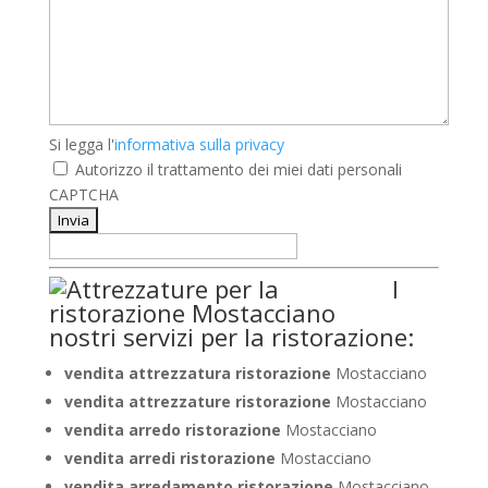
Si
Si legga l'
informativa sulla privacy
legga
Autorizzo il trattamento dei miei dati personali
l'informativa
CAPTCHA
sulla
privacy
*
I
nostri servizi per la ristorazione:
vendita attrezzatura ristorazione
Mostacciano
vendita attrezzature ristorazione
Mostacciano
vendita arredo ristorazione
Mostacciano
vendita arredi ristorazione
Mostacciano
vendita arredamento ristorazione
Mostacciano